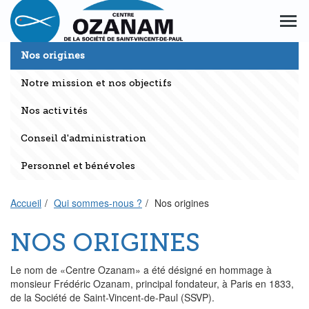
Aller
Aller
au
au
Men
menu
contenu
princ
principal
principal
Nos origines
Notre mission et nos objectifs
Nos activités
Conseil d'administration
Personnel et bénévoles
Accueil
Qui sommes-nous ?
Nos origines
NOS ORIGINES
Le nom de «Centre Ozanam» a été désigné en hommage à
monsieur Frédéric Ozanam, principal fondateur, à Paris en 1833,
de la Société de Saint-Vincent-de-Paul (SSVP).